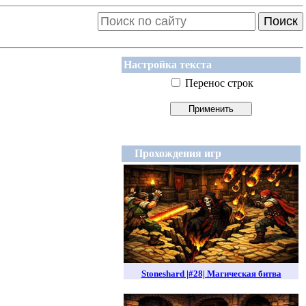
Поиск
Настройка текста
Перенос строк
Прохождения игр
Stoneshard |#28| Магическая битва