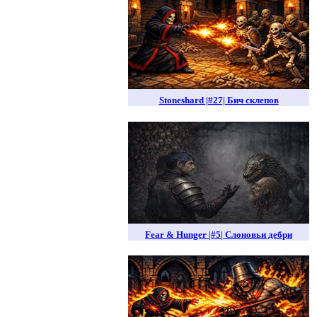
Stoneshard |#27| Бич склепов
Fear & Hunger |#5| Слоновьи дебри