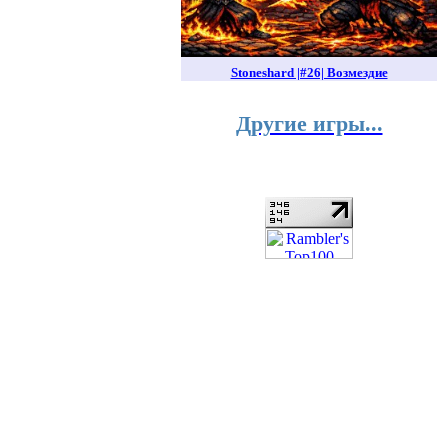
Stoneshard |#26| Возмездие
Другие игры...