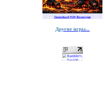
Stoneshard |#26| Возмездие
Другие игры...