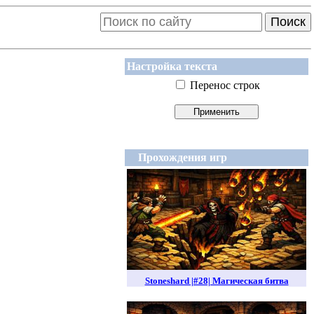
Поиск
Настройка текста
Перенос строк
Прохождения игр
Stoneshard |#28| Магическая битва