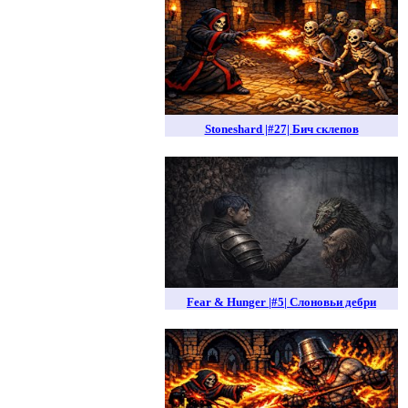
Stoneshard |#27| Бич склепов
Fear & Hunger |#5| Слоновьи дебри