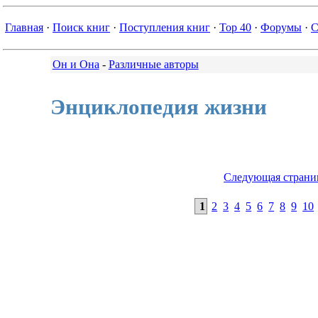
Главная
·
Поиск книг
·
Поступления книг
·
Top 40
·
Форумы
·
С
Он и Она
-
Различные авторы
Энциклопедия жизни
Следующая страни
1
2
3
4
5
6
7
8
9
10