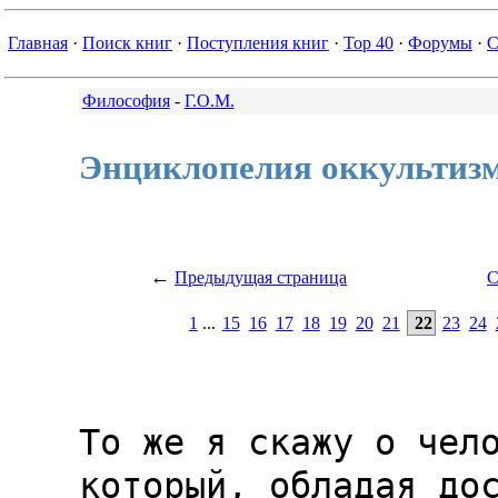
Главная
·
Поиск книг
·
Поступления книг
·
Top 40
·
Форумы
·
С
Философия
-
Г.О.М.
Энциклопелия оккультиз
←
Предыдущая страница
С
1
...
15
16
17
18
19
20
21
22
23
24