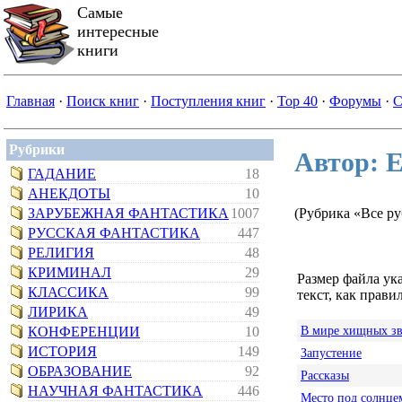
Самые
интересные
книги
Главная
·
Поиск книг
·
Поступления книг
·
Top 40
·
Форумы
·
С
Рубрики
Автор: 
ГАДАНИЕ
18
АНЕКДОТЫ
10
ЗАРУБЕЖНАЯ ФАНТАСТИКА
1007
(Рубрика «Все р
РУССКАЯ ФАНТАСТИКА
447
РЕЛИГИЯ
48
КРИМИНАЛ
29
Размер файла ук
КЛАССИКА
99
текст, как правил
ЛИРИКА
49
В мире хищных зв
КОНФЕРЕНЦИИ
10
ИСТОРИЯ
149
Запустение
ОБРАЗОВАНИЕ
92
Рассказы
НАУЧНАЯ ФАНТАСТИКА
446
Место под солнце