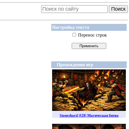
Поиск
Настройка текста
Перенос строк
Прохождения игр
Stoneshard |#28| Магическая битва