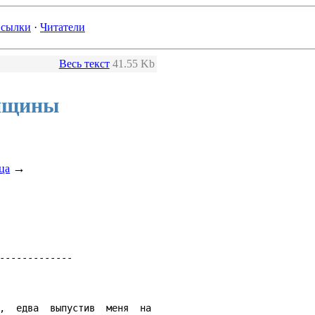
сылки
·
Читатели
Весь текст
41.55 Kb
енщины
→
ца