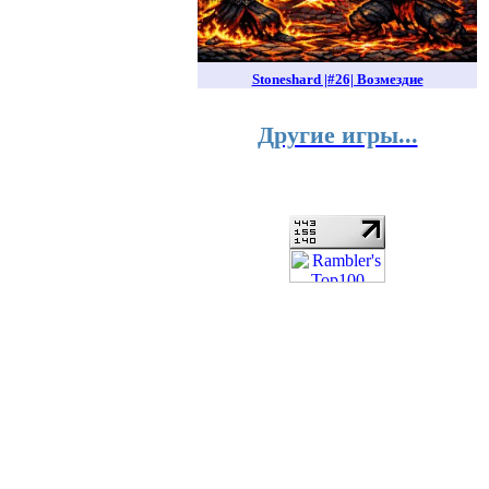
Stoneshard |#26| Возмездие
Другие игры...