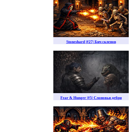
Stoneshard |#27| Бич склепов
Fear & Hunger |#5| Слоновьи дебри