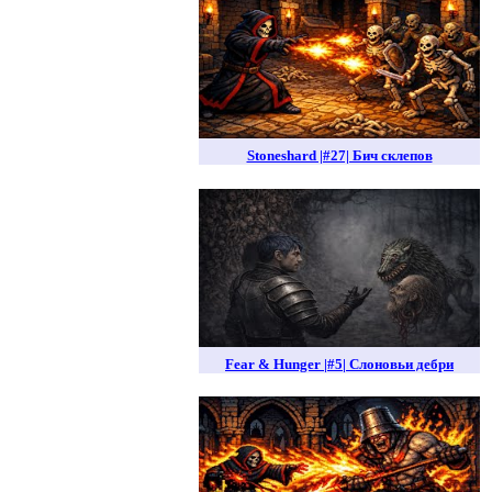
Stoneshard |#27| Бич склепов
Fear & Hunger |#5| Слоновьи дебри