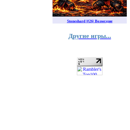
Stoneshard |#26| Возмездие
Другие игры...