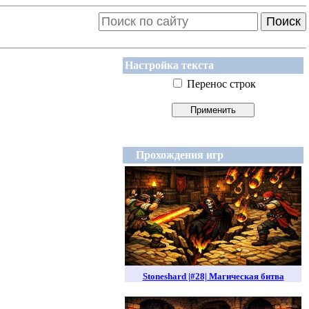
Поиск
Настройка текста
Перенос строк
Прохождения игр
Stoneshard |#28| Магическая битва