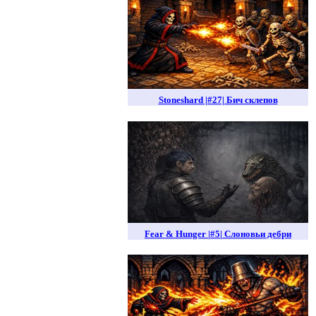
Stoneshard |#27| Бич склепов
Fear & Hunger |#5| Слоновьи дебри