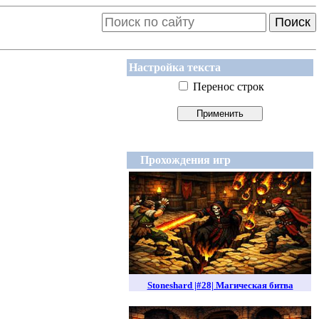
Поиск
Настройка текста
Перенос строк
Прохождения игр
Stoneshard |#28| Магическая битва