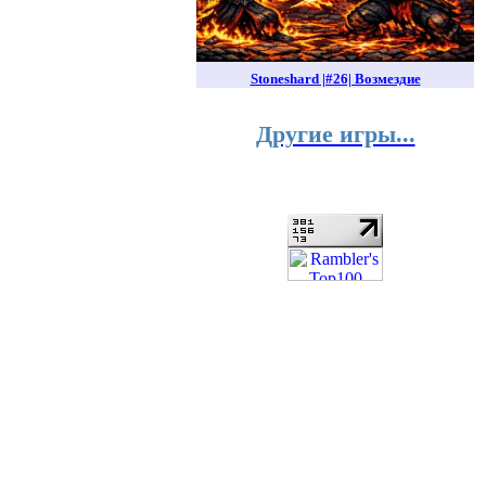
Stoneshard |#26| Возмездие
Другие игры...