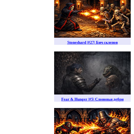
Stoneshard |#27| Бич склепов
Fear & Hunger |#5| Слоновьи дебри