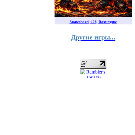
Stoneshard |#26| Возмездие
Другие игры...