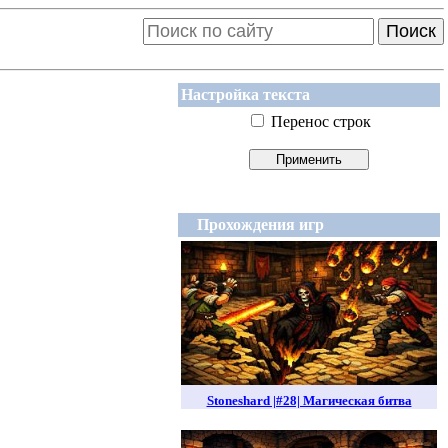
Поиск
Настройка текста
Перенос строк
Прохождения игр
Stoneshard |#28| Магическая битва