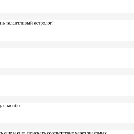
ень талантливый астролог!
. спасибо
ь еще и еще, поискать соответствие через знакомых