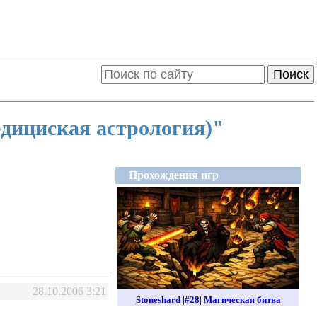
Поиск
едициская астрология)"
Прохождения игр
28.10.2006 3:21
Stoneshard |#28| Магическая битва