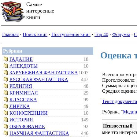
Самые
интересные
книги
Главная
·
Поиск книг
·
Поступления книг
·
Top 40
·
Форумы
·
С
Рубрики
Оценка т
ГАДАНИЕ
18
АНЕКДОТЫ
10
ЗАРУБЕЖНАЯ ФАНТАСТИКА
1007
Всего просмотре
РУССКАЯ ФАНТАСТИКА
447
Проголосовало:
Суммарная оцен
РЕЛИГИЯ
48
Средняя оценка:
КРИМИНАЛ
29
КЛАССИКА
99
Текст документа
ЛИРИКА
49
Рубрика "
Медиц
КОНФЕРЕНЦИИ
10
ИСТОРИЯ
149
Неизвестный
ОБРАЗОВАНИЕ
92
мне это интерес
НАУЧНАЯ ФАНТАСТИКА
446