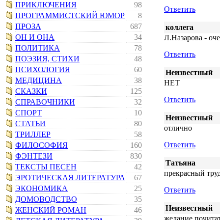
ПРИКЛЮЧЕНИЯ
98
Ответить
ПРОГРАММИСТСКИЙ ЮМОР
8
ПРОЗА
687
коллега
ОН И ОНА
34
Л.Назарова - оч
ПОЛИТИКА
78
Ответить
ПОЭЗИЯ, СТИХИ
48
ПСИХОЛОГИЯ
60
Неизвестный
МЕДИЦИНА
38
НЕТ
СКАЗКИ
125
Ответить
СПРАВОЧНИКИ
32
СПОРТ
10
Неизвестный
СТАТЬИ
80
отлично
ТРИЛЛЕР
58
Ответить
ФИЛОСОФИЯ
160
ФЭНТЕЗИ
830
Татьяна
ТЕКСТЫ ПЕСЕН
42
прекрасный труд
ЭРОТИЧЕСКАЯ ЛИТЕРАТУРА
67
ЭКОНОМИКА
25
Ответить
ДОМОВОДСТВО
35
Неизвестный
ЖЕНСКИЙ РОМАН
46
желание почитат