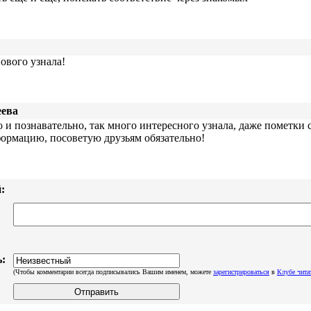
ового узнала!
еева
 и познавательно, так много интересного узнала, даже пометки 
ормацию, посоветую друзьям обязательно!
:
:
(Чтобы комментарии всегда подписывались Вашим именем, можете
зарегистрироваться
в
Клубе чита