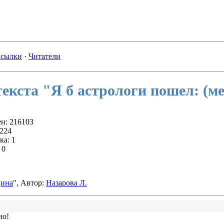
сылки
·
Читатели
екста "Я б астрологи пошел: (м
н: 216103
 224
ка: 1
 0
ина
", Автор:
Назарова Л.
но!