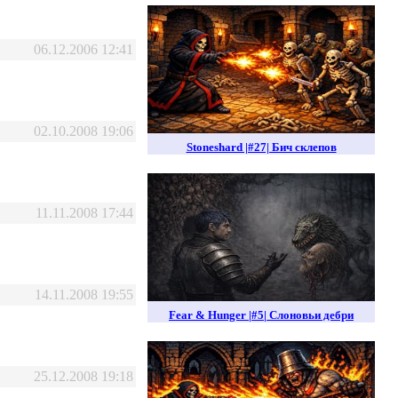
06.12.2006 12:41
02.10.2008 19:06
Stoneshard |#27| Бич склепов
11.11.2008 17:44
14.11.2008 19:55
Fear & Hunger |#5| Слоновьи дебри
25.12.2008 19:18