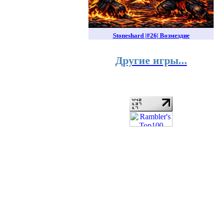
Stoneshard |#26| Возмездие
Другие игры...