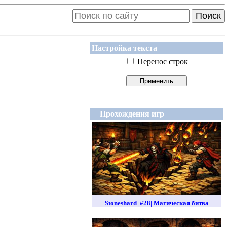
Поиск
Настройка текста
Перенос строк
Прохождения игр
Stoneshard |#28| Магическая битва