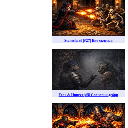
Stoneshard |#27| Бич склепов
Fear & Hunger |#5| Слоновьи дебри