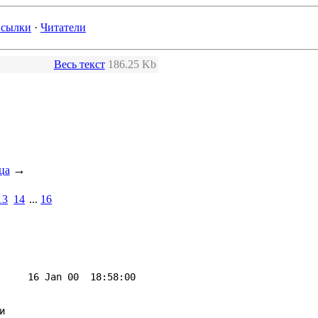
сылки
·
Читатели
Весь текст
186.25 Kb
→
ца
13
14
...
16