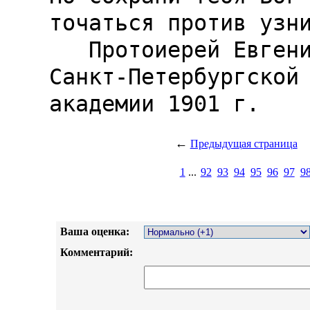
точаться против узни
   Протоиерей Евгений Попов, почетный член 
Санкт-Петербургской 
←
Предыдущая страница
1
...
92
93
94
95
96
97
9
Ваша оценка:
Комментарий: