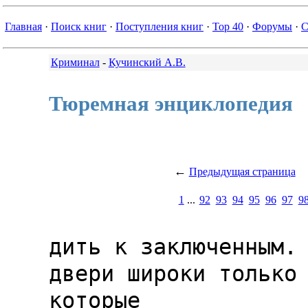
Главная
·
Поиск книг
·
Поступления книг
·
Top 40
·
Форумы
·
С
Криминал
-
Кучинский А.В.
Тюремная энциклопедия
←
Предыдущая страница
1
...
92
93
94
95
96
97
9
дить к заключенным. 
двери широки только д
которые
