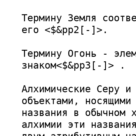
Термину Земля соотве
его <$&pp2[-]>.

Термину Огонь - элем
знаком<$&pp3[-]> .

Алхимические Серу и 
объектами, носящими 
названия в обычном х
алхимии эти названия