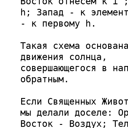
Восток отнесем к 
i
h
; Запад - к элемен
- к первому 
h
.

Такая схема основана
движения солнца,

совершающегося в нап
обратным.

Если Священных Живот
мы делали доселе: Ор
Восток - Воздух; Тел