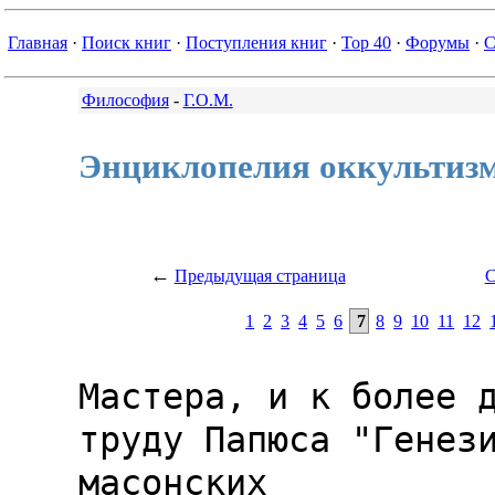
Главная
·
Поиск книг
·
Поступления книг
·
Top 40
·
Форумы
·
С
Философия
-
Г.О.М.
Энциклопелия оккультиз
←
Предыдущая страница
С
1
2
3
4
5
6
7
8
9
10
11
12
Мастера, и к более д
труду Папюса "Генези
масонских
