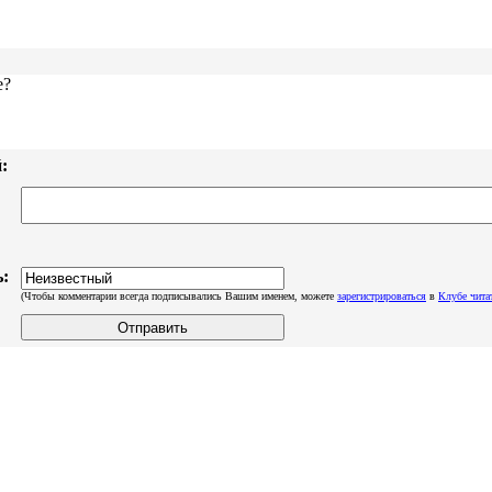
е?
:
:
(Чтобы комментарии всегда подписывались Вашим именем, можете
зарегистрироваться
в
Клубе чита