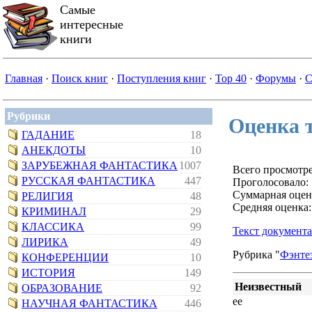
Самые
интересные
книги
Главная
·
Поиск книг
·
Поступления книг
·
Top 40
·
Форумы
·
С
Рубрики
Оценка т
ГАДАНИЕ
18
АНЕКДОТЫ
10
ЗАРУБЕЖНАЯ ФАНТАСТИКА
1007
Всего просмотре
РУССКАЯ ФАНТАСТИКА
447
Проголосовало: 
Суммарная оцен
РЕЛИГИЯ
48
Средняя оценка:
КРИМИНАЛ
29
КЛАССИКА
99
Текст документа
ЛИРИКА
49
Рубрика "
Фэнте
КОНФЕРЕНЦИИ
10
ИСТОРИЯ
149
Неизвестный
ОБРАЗОВАНИЕ
92
ее
НАУЧНАЯ ФАНТАСТИКА
446