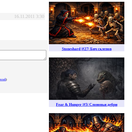
16.11.2011 3:30
Stoneshard |#27| Бич склепов
телей
)
Fear & Hunger |#5| Слоновьи дебри