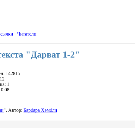
сылки
·
Читатели
екста "Дарват 1-2"
н: 142815
12
ка: 1
 0.08
зи
", Автор:
Барбара Хэмбли