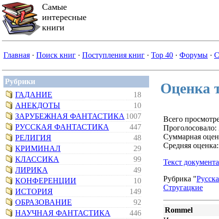
Самые
интересные
книги
Главная
·
Поиск книг
·
Поступления книг
·
Top 40
·
Форумы
·
С
Рубрики
Оценка т
ГАДАНИЕ
18
АНЕКДОТЫ
10
ЗАРУБЕЖНАЯ ФАНТАСТИКА
1007
Всего просмотре
РУССКАЯ ФАНТАСТИКА
447
Проголосовало: 
Суммарная оцен
РЕЛИГИЯ
48
Средняя оценка:
КРИМИНАЛ
29
КЛАССИКА
99
Текст документа
ЛИРИКА
49
Рубрика "
Русска
КОНФЕРЕНЦИИ
10
Стругацкие
ИСТОРИЯ
149
ОБРАЗОВАНИЕ
92
Rommel
НАУЧНАЯ ФАНТАСТИКА
446