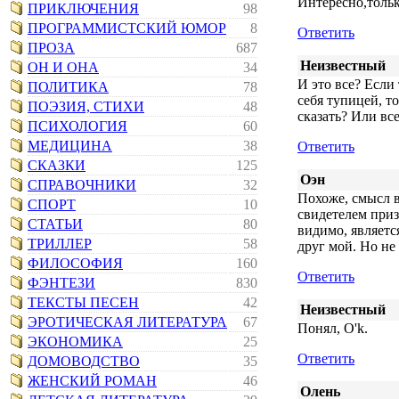
Интересно,только
ПРИКЛЮЧЕНИЯ
98
ПРОГРАММИСТСКИЙ ЮМОР
8
Ответить
ПРОЗА
687
Неизвестный
ОН И ОНА
34
И это все? Если 
ПОЛИТИКА
78
себя тупицей, т
ПОЭЗИЯ, СТИХИ
48
сказать? Или вс
ПСИХОЛОГИЯ
60
МЕДИЦИНА
38
Ответить
СКАЗКИ
125
Оэн
СПРАВОЧНИКИ
32
Похоже, смысл в
СПОРТ
10
свидетелем при
СТАТЬИ
80
видимо, являетс
ТРИЛЛЕР
58
друг мой. Но не 
ФИЛОСОФИЯ
160
Ответить
ФЭНТЕЗИ
830
ТЕКСТЫ ПЕСЕН
42
Неизвестный
ЭРОТИЧЕСКАЯ ЛИТЕРАТУРА
67
Понял, О'k.
ЭКОНОМИКА
25
Ответить
ДОМОВОДСТВО
35
ЖЕНСКИЙ РОМАН
46
Олень