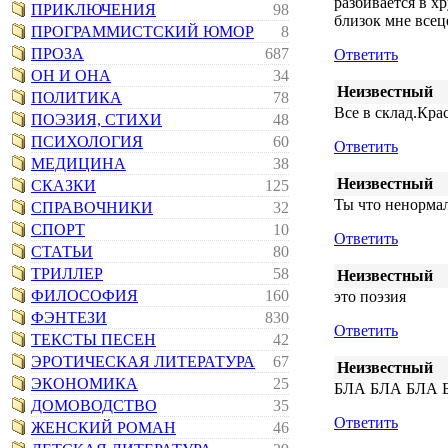
разбивается в х
ПРИКЛЮЧЕНИЯ
98
близок мне всец
ПРОГРАММИСТСКИЙ ЮМОР
8
ПРОЗА
687
Ответить
ОН И ОНА
34
Неизвестный
ПОЛИТИКА
78
Все в склад.Кра
ПОЭЗИЯ, СТИХИ
48
ПСИХОЛОГИЯ
60
Ответить
МЕДИЦИНА
38
Неизвестный
СКАЗКИ
125
Ты что ненормал
СПРАВОЧНИКИ
32
СПОРТ
10
Ответить
СТАТЬИ
80
ТРИЛЛЕР
58
Неизвестный
ФИЛОСОФИЯ
160
это поэзия
ФЭНТЕЗИ
830
Ответить
ТЕКСТЫ ПЕСЕН
42
ЭРОТИЧЕСКАЯ ЛИТЕРАТУРА
67
Неизвестный
ЭКОНОМИКА
25
БЛА БЛА БЛА Б
ДОМОВОДСТВО
35
Ответить
ЖЕНСКИЙ РОМАН
46