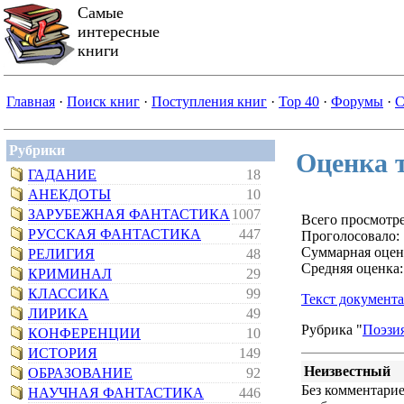
Самые
интересные
книги
Главная
·
Поиск книг
·
Поступления книг
·
Top 40
·
Форумы
·
С
Рубрики
Оценка 
ГАДАНИЕ
18
АНЕКДОТЫ
10
ЗАРУБЕЖНАЯ ФАНТАСТИКА
1007
Всего просмотре
РУССКАЯ ФАНТАСТИКА
447
Проголосовало:
Суммарная оцен
РЕЛИГИЯ
48
Средняя оценка:
КРИМИНАЛ
29
КЛАССИКА
99
Текст документа
ЛИРИКА
49
Рубрика "
Поэзия
КОНФЕРЕНЦИИ
10
ИСТОРИЯ
149
Неизвестный
ОБРАЗОВАНИЕ
92
Без комментариев
НАУЧНАЯ ФАНТАСТИКА
446