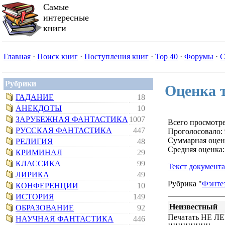
Самые
интересные
книги
Главная
·
Поиск книг
·
Поступления книг
·
Top 40
·
Форумы
·
С
Рубрики
Оценка т
ГАДАНИЕ
18
АНЕКДОТЫ
10
ЗАРУБЕЖНАЯ ФАНТАСТИКА
1007
Всего просмотре
РУССКАЯ ФАНТАСТИКА
447
Проголосовало: 
Суммарная оцен
РЕЛИГИЯ
48
Средняя оценка:
КРИМИНАЛ
29
КЛАССИКА
99
Текст документа
ЛИРИКА
49
Рубрика "
Фэнте
КОНФЕРЕНЦИИ
10
ИСТОРИЯ
149
Неизвестный
ОБРАЗОВАНИЕ
92
Печатать НЕ ЛЕ
НАУЧНАЯ ФАНТАСТИКА
446