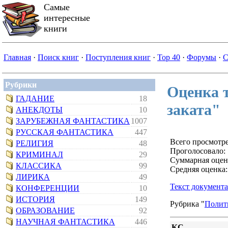
Самые
интересные
книги
Главная
·
Поиск книг
·
Поступления книг
·
Top 40
·
Форумы
·
С
Рубрики
Оценка т
ГАДАНИЕ
18
заката"
АНЕКДОТЫ
10
ЗАРУБЕЖНАЯ ФАНТАСТИКА
1007
РУССКАЯ ФАНТАСТИКА
447
Всего просмотре
РЕЛИГИЯ
48
Проголосовало: 
КРИМИНАЛ
29
Суммарная оцен
КЛАССИКА
99
Средняя оценка:
ЛИРИКА
49
Текст документа
КОНФЕРЕНЦИИ
10
ИСТОРИЯ
149
Рубрика "
Полит
ОБРАЗОВАНИЕ
92
НАУЧНАЯ ФАНТАСТИКА
446
КС