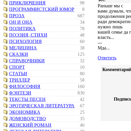
ПРИКЛЮЧЕНИЯ
98
Раньше мы с
ПРОГРАММИСТСКИЙ ЮМОР
8
вами думали, ч
ПРОЗА
687
продолжения ре
ради демократии.
ОН И ОНА
34
нужно лишь
ПОЛИТИКА
78
вашей семье да 
ПОЭЗИЯ, СТИХИ
48
власть...
ПСИХОЛОГИЯ
60
---
МЕДИЦИНА
38
Мда...
СКАЗКИ
125
Ответить
СПРАВОЧНИКИ
32
СПОРТ
10
Комментарий
СТАТЬИ
80
ТРИЛЛЕР
58
ФИЛОСОФИЯ
160
ФЭНТЕЗИ
830
Подпись
ТЕКСТЫ ПЕСЕН
42
ЭРОТИЧЕСКАЯ ЛИТЕРАТУРА
67
ЭКОНОМИКА
25
ДОМОВОДСТВО
35
ЖЕНСКИЙ РОМАН
46