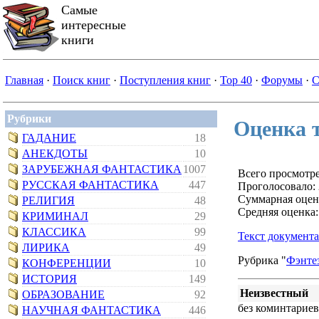
Самые
интересные
книги
Главная
·
Поиск книг
·
Поступления книг
·
Top 40
·
Форумы
·
С
Рубрики
Оценка 
ГАДАНИЕ
18
АНЕКДОТЫ
10
ЗАРУБЕЖНАЯ ФАНТАСТИКА
1007
Всего просмотре
РУССКАЯ ФАНТАСТИКА
447
Проголосовало: 
Суммарная оцен
РЕЛИГИЯ
48
Средняя оценка:
КРИМИНАЛ
29
КЛАССИКА
99
Текст документа
ЛИРИКА
49
Рубрика "
Фэнте
КОНФЕРЕНЦИИ
10
ИСТОРИЯ
149
Неизвестный
ОБРАЗОВАНИЕ
92
без коминтариев
НАУЧНАЯ ФАНТАСТИКА
446