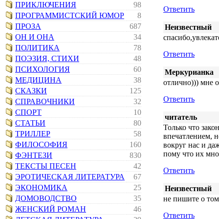
ПРИКЛЮЧЕНИЯ
98
Ответить
ПРОГРАММИСТСКИЙ ЮМОР
8
ПРОЗА
687
Неизвестный
ОН И ОНА
34
спасибо,увлекат
ПОЛИТИКА
78
Ответить
ПОЭЗИЯ, СТИХИ
48
ПСИХОЛОГИЯ
60
Меркурианка
МЕДИЦИНА
38
отлично))) мне 
СКАЗКИ
125
Ответить
СПРАВОЧНИКИ
32
СПОРТ
10
читатель
СТАТЬИ
80
Только что зако
ТРИЛЛЕР
58
впечатлением, н
ФИЛОСОФИЯ
160
вокруг нас и даж
пому что их мно
ФЭНТЕЗИ
830
ТЕКСТЫ ПЕСЕН
42
Ответить
ЭРОТИЧЕСКАЯ ЛИТЕРАТУРА
67
ЭКОНОМИКА
25
Неизвестный
ДОМОВОДСТВО
35
не пишите о том
ЖЕНСКИЙ РОМАН
46
Ответить