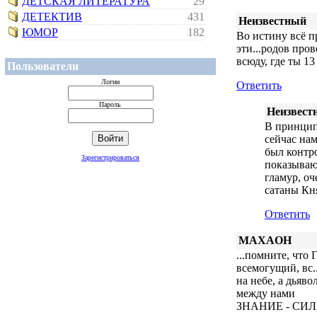
ДЕТСКАЯ ЛИТЕРАТУРА
29
ДЕТЕКТИВ
431
Неизвестный
ЮМОР
182
Во истину всё п
эти...родов про
всюду, где ты 13
Пользователи
Логин
Ответить
Пароль
Неизвест
В принципе
сейчас нам
был контро
Зарегистрироваться
показываю
гламур, оч
сатаны Кн
Ответить
MAXAOH
...помните, что 
всемогущий, вс.
на небе, а дьяво
между нами
ЗНАНИЕ - СИЛ