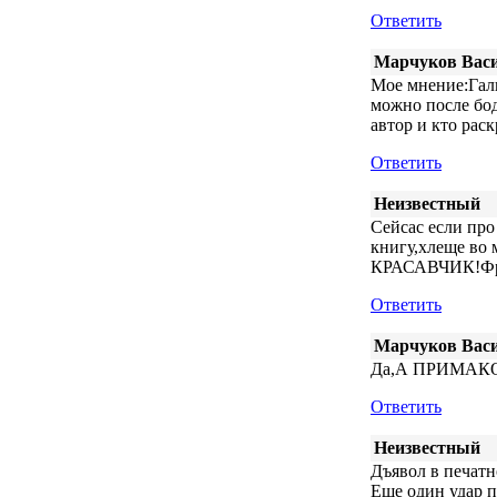
Ответить
Марчуков Вас
Мое мнение:Гал
можно после бод
автор и кто раск
Ответить
Неизвестный
Сейсас если про
книгу,хлеще во 
КРАСАВЧИК!Фр
Ответить
Марчуков Вас
Да,А ПРИМАК
Ответить
Неизвестный
Дъявол в печатн
Еще один удар 