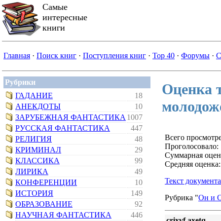
Самые
интересные
книги
Главная
·
Поиск книг
·
Поступления книг
·
Top 40
·
Форумы
·
С
Рубрики
Оценка т
ГАДАНИЕ
18
молодож
АНЕКДОТЫ
10
ЗАРУБЕЖНАЯ ФАНТАСТИКА
1007
РУССКАЯ ФАНТАСТИКА
447
Всего просмотре
РЕЛИГИЯ
48
Проголосовало:
КРИМИНАЛ
29
Суммарная оцен
КЛАССИКА
99
Средняя оценка:
ЛИРИКА
49
Текст документа
КОНФЕРЕНЦИИ
10
ИСТОРИЯ
149
Рубрика "
Он и 
ОБРАЗОВАНИЕ
92
НАУЧНАЯ ФАНТАСТИКА
446
crixvf axetq