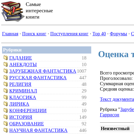
Самые
интересные
книги
Главная
·
Поиск книг
·
Поступления книг
·
Top 40
·
Форумы
·
С
Рубрики
Оценка 
ГАДАНИЕ
18
АНЕКДОТЫ
10
ЗАРУБЕЖНАЯ ФАНТАСТИКА
1007
Всего просмотре
РУССКАЯ ФАНТАСТИКА
447
Проголосовало: 
Суммарная оцен
РЕЛИГИЯ
48
Средняя оценка:
КРИМИНАЛ
29
КЛАССИКА
99
Текст документа
ЛИРИКА
49
Рубрика "
Заруб
КОНФЕРЕНЦИИ
10
Гаррисон
ИСТОРИЯ
149
ОБРАЗОВАНИЕ
92
Неизвестный
НАУЧНАЯ ФАНТАСТИКА
446