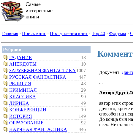
Самые
интересные
книги
Главная
·
Поиск книг
·
Поступления книг
·
Top 40
·
Форумы
·
С
Рубрики
Коммент
ГАДАНИЕ
18
АНЕКДОТЫ
10
ЗАРУБЕЖНАЯ ФАНТАСТИКА
1007
Документ:
Дайт
РУССКАЯ ФАНТАСТИКА
447
...
РЕЛИГИЯ
48
КРИМИНАЛ
29
Автор: Друг (25
КЛАССИКА
99
ЛИРИКА
49
автор этих стро
другого, кроме 
КОНФЕРЕНЦИИ
10
способен на иск
ИСТОРИЯ
149
До конца был на
ОБРАЗОВАНИЕ
92
всех. Не стало е
НАУЧНАЯ ФАНТАСТИКА
446