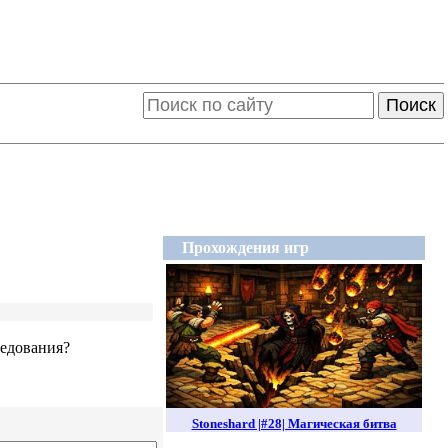
Поиск
Прохождения игр
ледования?
Stoneshard |#28| Магическая битва