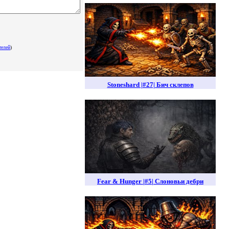
телей
)
Stoneshard |#27| Бич склепов
Fear & Hunger |#5| Слоновьи дебри