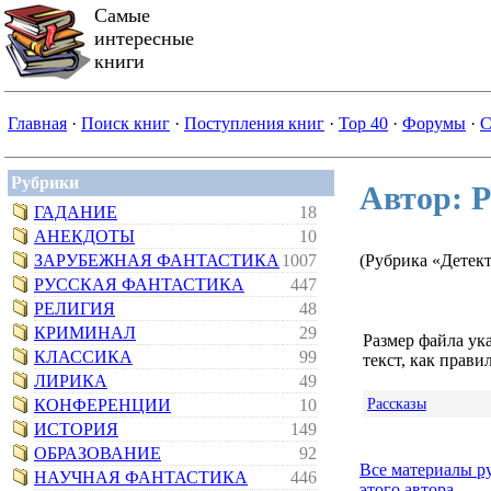
Самые
интересные
книги
Главная
·
Поиск книг
·
Поступления книг
·
Top 40
·
Форумы
·
С
Рубрики
Автор: 
ГАДАНИЕ
18
АНЕКДОТЫ
10
ЗАРУБЕЖНАЯ ФАНТАСТИКА
1007
(Рубрика «Детек
РУССКАЯ ФАНТАСТИКА
447
РЕЛИГИЯ
48
КРИМИНАЛ
29
Размер файла ук
КЛАССИКА
99
текст, как правил
ЛИРИКА
49
Рассказы
КОНФЕРЕНЦИИ
10
ИСТОРИЯ
149
ОБРАЗОВАНИЕ
92
Все материалы р
НАУЧНАЯ ФАНТАСТИКА
446
этого автора