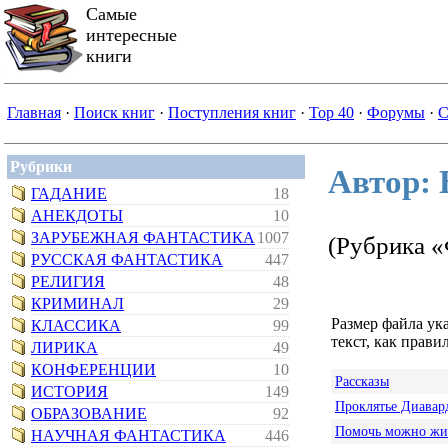
Самые
интересные
книги
Главная
·
Поиск книг
·
Поступления книг
·
Top 40
·
Форумы
·
С
Рубрики
Автор: 
ГАДАНИЕ
18
АНЕКДОТЫ
10
ЗАРУБЕЖНАЯ ФАНТАСТИКА
1007
(Рубрика «
РУССКАЯ ФАНТАСТИКА
447
РЕЛИГИЯ
48
КРИМИНАЛ
29
Размер файла ук
КЛАССИКА
99
текст, как правил
ЛИРИКА
49
КОНФЕРЕНЦИИ
10
Рассказы
ИСТОРИЯ
149
Проклятье Диавар
ОБРАЗОВАНИЕ
92
Помочь можно ж
НАУЧНАЯ ФАНТАСТИКА
446