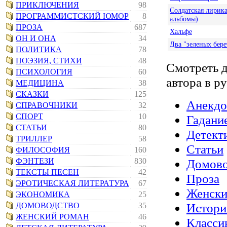
ПРИКЛЮЧЕНИЯ
98
Солдатская лирика
ПРОГРАММИСТСКИЙ ЮМОР
8
альбомы)
ПРОЗА
687
Хальфе
ОН И ОНА
34
Два "зеленых бере
ПОЛИТИКА
78
ПОЭЗИЯ, СТИХИ
48
Смотреть 
ПСИХОЛОГИЯ
60
автора в р
МЕДИЦИНА
38
СКАЗКИ
125
Анекд
СПРАВОЧНИКИ
32
СПОРТ
10
Гадани
СТАТЬИ
80
Детект
ТРИЛЛЕР
58
Статьи
ФИЛОСОФИЯ
160
ФЭНТЕЗИ
830
Домово
ТЕКСТЫ ПЕСЕН
42
Проза
ЭРОТИЧЕСКАЯ ЛИТЕРАТУРА
67
Женски
ЭКОНОМИКА
25
Истори
ДОМОВОДСТВО
35
ЖЕНСКИЙ РОМАН
46
Класси