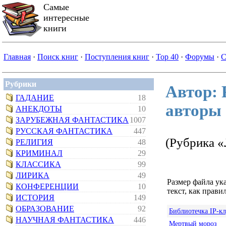
Самые
интересные
книги
Главная
·
Поиск книг
·
Поступления книг
·
Top 40
·
Форумы
·
С
Рубрики
Автор:
ГАДАНИЕ
18
авторы
АНЕКДОТЫ
10
ЗАРУБЕЖНАЯ ФАНТАСТИКА
1007
РУССКАЯ ФАНТАСТИКА
447
(Рубрика «
РЕЛИГИЯ
48
КРИМИНАЛ
29
КЛАССИКА
99
ЛИРИКА
49
Размер файла ук
КОНФЕРЕНЦИИ
10
текст, как правил
ИСТОРИЯ
149
ОБРАЗОВАНИЕ
92
Библиотечка IP-к
НАУЧНАЯ ФАНТАСТИКА
446
Мертвый мороз