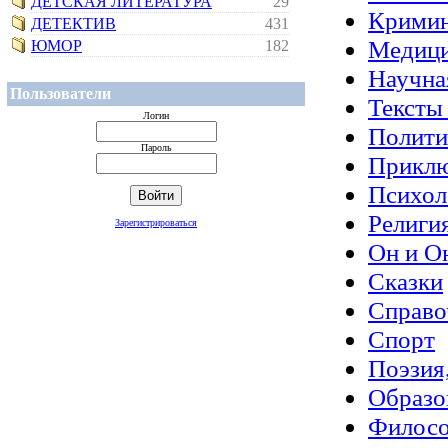
ДЕТСКАЯ ЛИТЕРАТУРА
29
Крими
ДЕТЕКТИВ
431
Медиц
ЮМОР
182
Научна
Пользователи
Тексты
Логин
Полити
Пароль
Прикл
Психол
Религи
Зарегистрироваться
Он и О
Сказки
Справо
Спорт
Поэзия
Образо
Филос