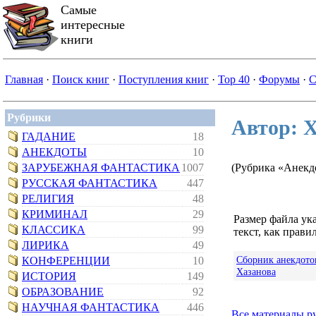
Самые
интересные
книги
Главная
·
Поиск книг
·
Поступления книг
·
Top 40
·
Форумы
·
С
Рубрики
Автор: Х
ГАДАНИЕ
18
АНЕКДОТЫ
10
ЗАРУБЕЖНАЯ ФАНТАСТИКА
1007
(Рубрика «Анекд
РУССКАЯ ФАНТАСТИКА
447
РЕЛИГИЯ
48
КРИМИНАЛ
29
Размер файла ук
КЛАССИКА
99
текст, как правил
ЛИРИКА
49
Сборник анекдотов
КОНФЕРЕНЦИИ
10
Хазанова
ИСТОРИЯ
149
ОБРАЗОВАНИЕ
92
НАУЧНАЯ ФАНТАСТИКА
446
Все материалы р