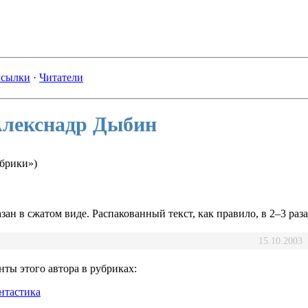
сылки
·
Читатели
Алекснадр Дыбин
убрики»)
зан в сжатом виде. Распакованный текст, как правило, в 2–3 раз
15.10.2003
ты этого автора в рубриках:
нтастика