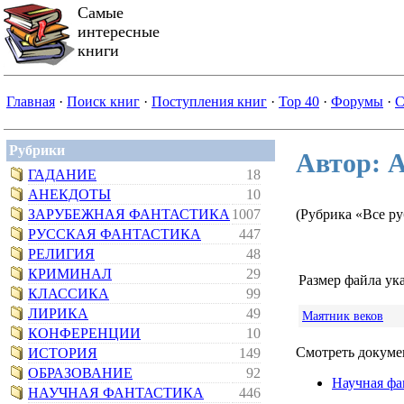
Самые
интересные
книги
Главная
·
Поиск книг
·
Поступления книг
·
Top 40
·
Форумы
·
С
Рубрики
Автор: 
ГАДАНИЕ
18
АНЕКДОТЫ
10
ЗАРУБЕЖНАЯ ФАНТАСТИКА
1007
(Рубрика «Все р
РУССКАЯ ФАНТАСТИКА
447
РЕЛИГИЯ
48
КРИМИНАЛ
29
Размер файла ука
КЛАССИКА
99
ЛИРИКА
49
Маятник веков
КОНФЕРЕНЦИИ
10
Смотреть докумен
ИСТОРИЯ
149
ОБРАЗОВАНИЕ
92
Научная фа
НАУЧНАЯ ФАНТАСТИКА
446