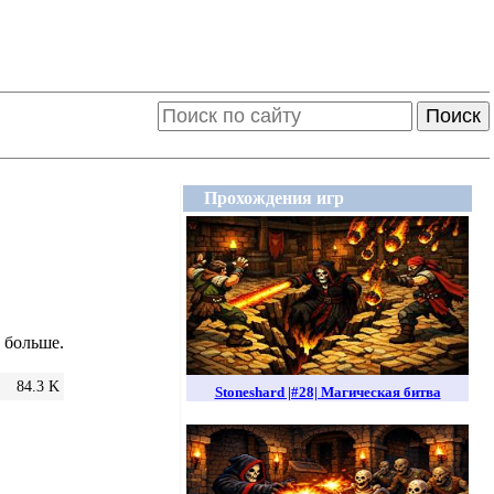
Поиск
Прохождения игр
а больше.
84.3 K
Stoneshard |#28| Магическая битва