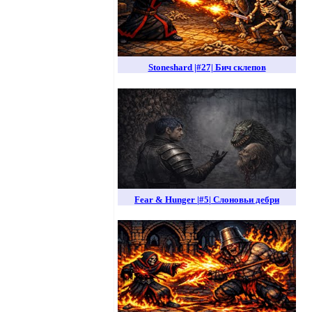
Stoneshard |#27| Бич склепов
Fear & Hunger |#5| Слоновьи дебри