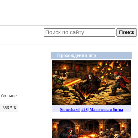
Поиск
Прохождения игр
а больше.
386.5 K
Stoneshard |#28| Магическая битва