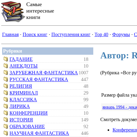
Самые
интересные
книги
Главная
·
Поиск книг
·
Поступления книг
·
Top 40
·
Форумы
·
С
Рубрики
Автор: 
ГАДАНИЕ
18
АНЕКДОТЫ
10
ЗАРУБЕЖНАЯ ФАНТАСТИКА
1007
(Рубрика «Все р
РУССКАЯ ФАНТАСТИКА
447
РЕЛИГИЯ
48
КРИМИНАЛ
29
Размер файла ука
КЛАССИКА
99
ЛИРИКА
49
январь 1994 - дека
КОНФЕРЕНЦИИ
10
Смотреть докумен
ИСТОРИЯ
149
ОБРАЗОВАНИЕ
92
Конференц
НАУЧНАЯ ФАНТАСТИКА
446