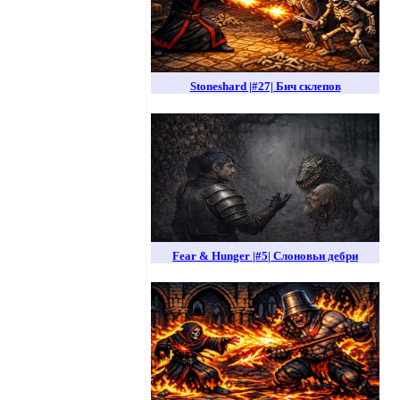
Stoneshard |#27| Бич склепов
Fear & Hunger |#5| Слоновьи дебри