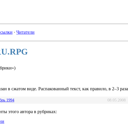
сылки
·
Читатели
RU.RPG
убрики»)
зан в сжатом виде. Распакованный текст, как правило, в 2–3 раз
брь 1994
08.05.2008
ты этого автора в рубриках:
ии