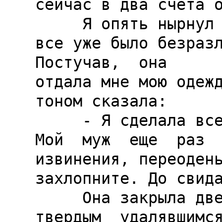
сейчас в два счета о
     Я опять нырнул в ванную. Мне 
все уже было безразл
Постучав,  она

отдала мне мою одежд
тоном сказала:

     - Я сделала все, что  могла.  
Мой  муж  еще  раз  
извинения, переодень
захлопните. До свида
     Она закрыла дверь. Я прислушался к ее  
твердым  удалявшимся