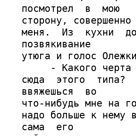
посмотрел  в  мою

сторону, совершенно н
меня.  Из  кухни  дон
позвякивание

утюга и голос Олежки
     - Какого черта ты  приволок  
сюда  этого  типа?  В
ввяжешься  во

что-нибудь мне на го
надо больше к нему вы
сама  его
