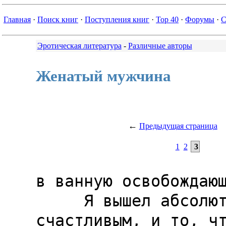
Главная
·
Поиск книг
·
Поступления книг
·
Top 40
·
Форумы
·
С
Эротическая литература
-
Различные авторы
Женатый мужчина
←
Предыдущая страница
1
2
3
в ванную освобождающ
     Я вышел абсолютно 
счастливым, и то, что