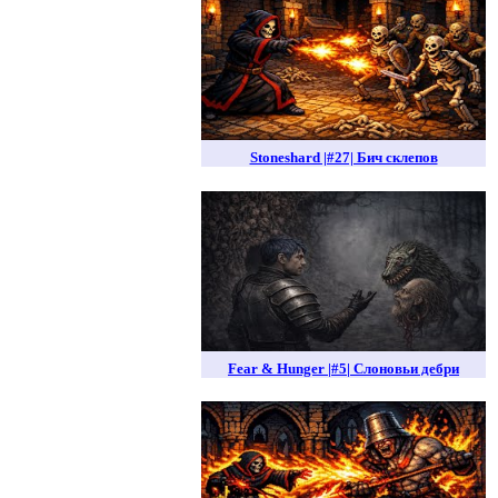
Stoneshard |#27| Бич склепов
Fear & Hunger |#5| Слоновьи дебри