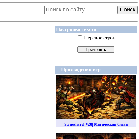
Поиск
Настройка текста
Перенос строк
Прохождения игр
Stoneshard |#28| Магическая битва