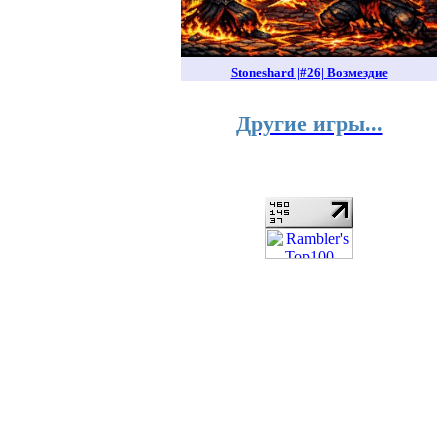
Stoneshard |#26| Возмездие
Другие игры...