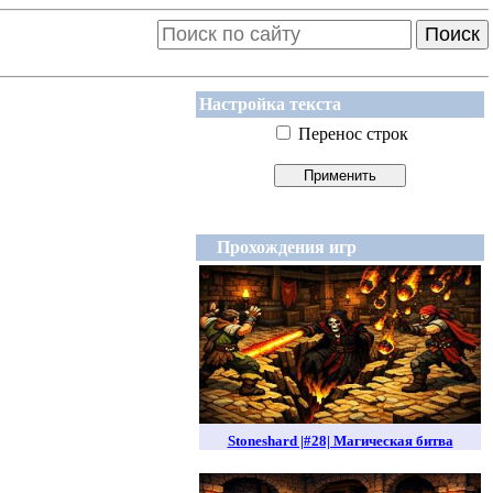
Поиск
Настройка текста
Перенос строк
Прохождения игр
Stoneshard |#28| Магическая битва