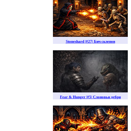
Stoneshard |#27| Бич склепов
Fear & Hunger |#5| Слоновьи дебри