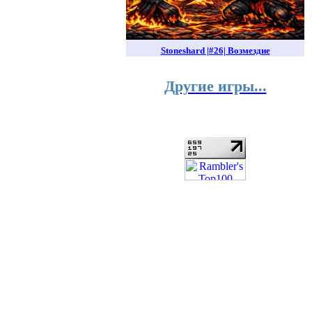
Stoneshard |#26| Возмездие
Другие игры...