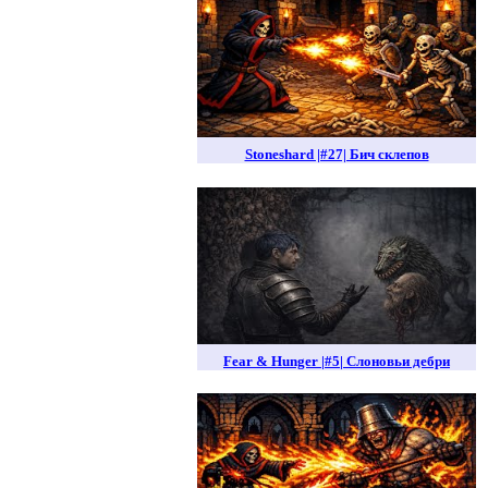
Stoneshard |#27| Бич склепов
Fear & Hunger |#5| Слоновьи дебри