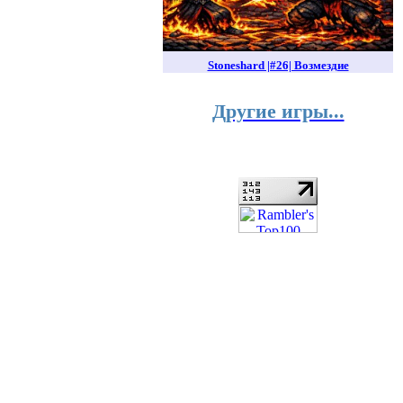
Stoneshard |#26| Возмездие
Другие игры...