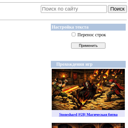
Поиск
Настройка текста
Перенос строк
Прохождения игр
Stoneshard |#28| Магическая битва