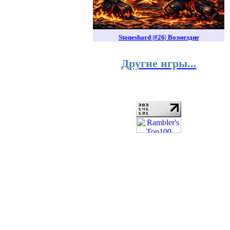
Stoneshard |#26| Возмездие
Другие игры...