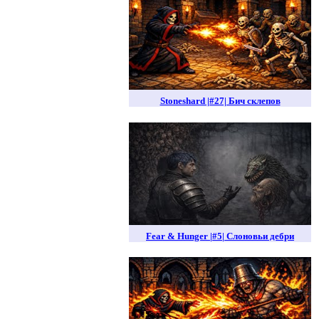
Stoneshard |#27| Бич склепов
Fear & Hunger |#5| Слоновьи дебри