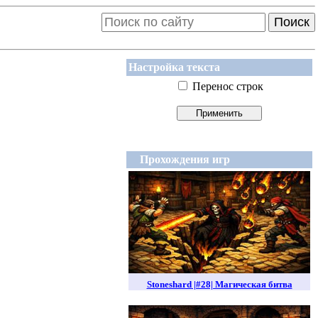
Поиск
Настройка текста
Перенос строк
Прохождения игр
Stoneshard |#28| Магическая битва