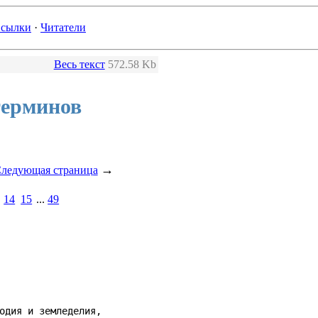
сылки
·
Читатели
Весь текст
572.58 Kb
терминов
→
ледующая страница
14
15
...
49