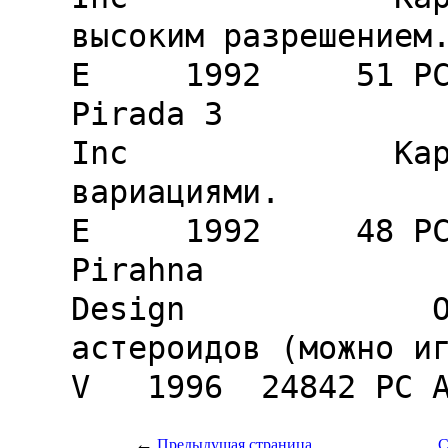
←
Предыдущая страница
С