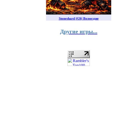
Stoneshard |#26| Возмездие
Другие игры...