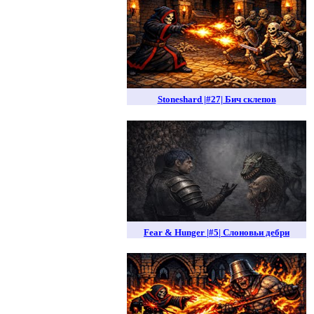
Stoneshard |#27| Бич склепов
Fear & Hunger |#5| Слоновьи дебри