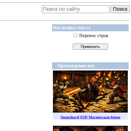
Поиск
Настройка текста
Перенос строк
Прохождения игр
Stoneshard |#28| Магическая битва